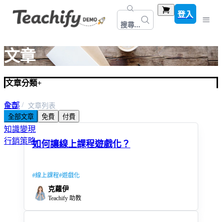
登入
搜尋...
文章
文章分類
+
全部
首頁
文章列表
全部文章
免費
付費
線上課程
知識變現
行銷策略
如何讓線上課程遊戲化？
#
線上課程
#
遊戲化
克蘿伊
Teachify 助教