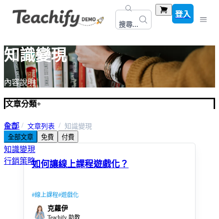
登入
搜尋...
知識變現
內容說明
文章分類
+
全部
首頁
文章列表
知識變現
全部文章
免費
付費
線上課程
知識變現
行銷策略
如何讓線上課程遊戲化？
#
線上課程
#
遊戲化
克蘿伊
Teachify 助教