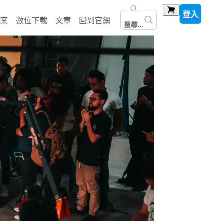
登入
案
數位下載
文章
回到官網
搜尋...